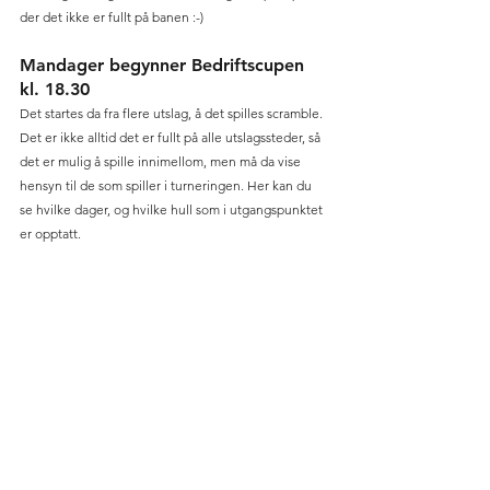
der det ikke er fullt på banen :-)
Mandager begynner Bedriftscupen 
kl. 18.30
Det startes da fra flere utslag, å det spilles scramble. 
Det er ikke alltid det er fullt på alle utslagssteder, så 
det er mulig å spille innimellom, men må da vise 
hensyn til de som spiller i turneringen. Her kan du 
se hvilke dager, og hvilke hull som i utgangspunktet 
er opptatt. 