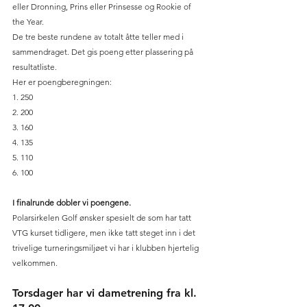
eller Dronning, Prins eller Prinsesse og Rookie of 
the Year.
De tre beste rundene av totalt åtte teller med i 
sammendraget. Det gis poeng etter plassering på 
resultatliste.
Her er poengberegningen:
1. 250
2. 200 
3. 160 
4. 135 
5. 110 
6. 100 
I finalrunde dobler vi poengene.
Polarsirkelen Golf ønsker spesielt de som har tatt 
VTG kurset tidligere, men ikke tatt steget inn i det 
trivelige turneringsmiljøet vi har i klubben hjertelig 
velkommen. 
Torsdager har vi dametrening fra kl. 