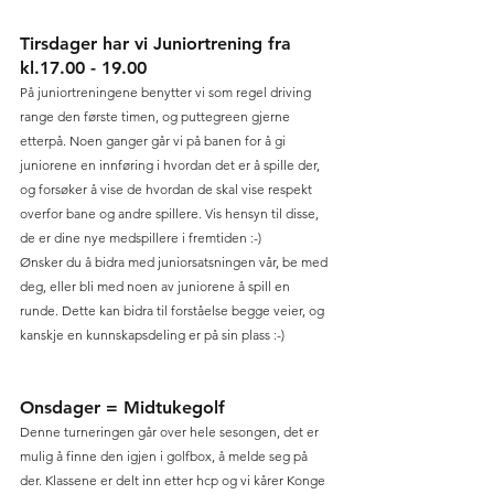
Tirsdager har vi Juniortrening fra 
kl.17.00 - 19.00
På juniortreningene benytter vi som regel driving 
range den første timen, og puttegreen gjerne 
etterpå. Noen ganger går vi på banen for å gi 
juniorene en innføring i hvordan det er å spille der, 
og forsøker å vise de hvordan de skal vise respekt 
overfor bane og andre spillere. Vis hensyn til disse, 
de er dine nye medspillere i fremtiden :-) 
Ønsker du å bidra med juniorsatsningen vår, be med 
deg, eller bli med noen av juniorene å spill en 
runde. Dette kan bidra til forståelse begge veier, og 
kanskje en kunnskapsdeling er på sin plass :-) 
Onsdager = Midtukegolf
Denne turneringen går over hele sesongen, det er 
mulig å finne den igjen i golfbox, å melde seg på 
der. Klassene er delt inn etter hcp og vi kårer Konge 