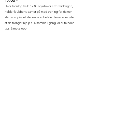
17.00 -
Hver torsdag fra kl.17.00 og utover ettermiddagen, 
holder klubbens damer på med trening for damer. 
Her vil vi på det sterkeste anbefale damer som føler 
at de trenger hjelp til å komme i gang, eller få noen 
tips, å møte opp.
Dette har blitt et veldig populært tilbud som 
damegruppen i klubben har dratt i gang. 
(
Bildet øverst er fra en slik treningsøkt
)
Mandag kl. 11.00
I tillegg til disse aktivitetene på ettermiddagstid, er 
seniorgolfen på formiddagen en populær aktivitet 
blant våre seniorer. I hovedsak hver mandag, kan du 
spille sammen med seniorene, de starter også med 
shotgun start, som tilsier at det startes på flere 
utslagssteder samtidig. Derfor litt vanskelig å 
komme inn i mellom her. Men må du spille akkurat i 
den tiden, kan du spørre om å delta sammen med 
de, eller spørre om det er noen hull ledig.