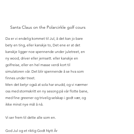
Santa Claus on the Polarcirkle golf cours
Da er vi endelig kommet til Jul, å det kan jo bare 
bety en ting, eller kanskje to, Det ene er at det 
kanskje ligger noe spennende under juletreet, en 
ny wood, driver eller jernsett. eller kanskje en 
golfreise, eller en hel masse verdi kort til 
simulatoren vår. Det blir spennende å se hva som 
finnes under treet.
Men det betyr også at sola har snudd, og vi nærmer 
oss med stormskritt en ny sesong på vår flotte bane, 
med fine greener og trivelig selskap i godt vær, og 
ikke minst nye mål å nå.
Vi ser frem til dette alle som en.
God Jul og et riktig Godt Nytt År