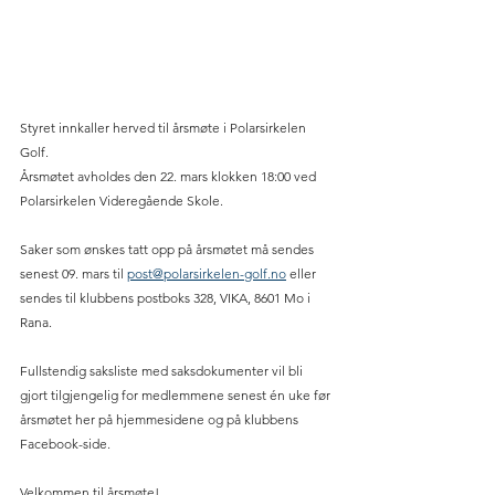
Styret innkaller herved til årsmøte i Polarsirkelen 
Golf.
Årsmøtet avholdes den 22. mars klokken 18:00 ved 
Polarsirkelen Videregående Skole.
Saker som ønskes tatt opp på årsmøtet må sendes 
senest 09. mars til 
post@polarsirkelen-golf.no
 eller 
sendes til klubbens postboks 328, VIKA, 8601 Mo i 
Rana.
Fullstendig saksliste med saksdokumenter vil bli 
gjort tilgjengelig for medlemmene senest én uke før 
årsmøtet her på hjemmesidene og på klubbens 
Facebook-side.
Velkommen til årsmøte!