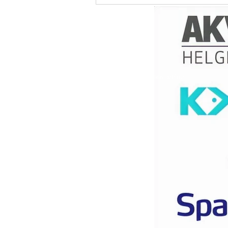
Ny hole in one, #3 denne
gang.
Kontakt oss
Polarsirkelen Golf
Dag Folkes Ale
8616 Mo i Rana
Epost:
post@polarsirkelen-golf.no
Org.nr: 981 933 052
Personvern