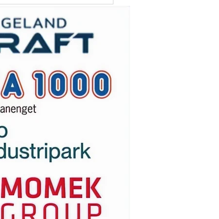
eforslag til
perflåten