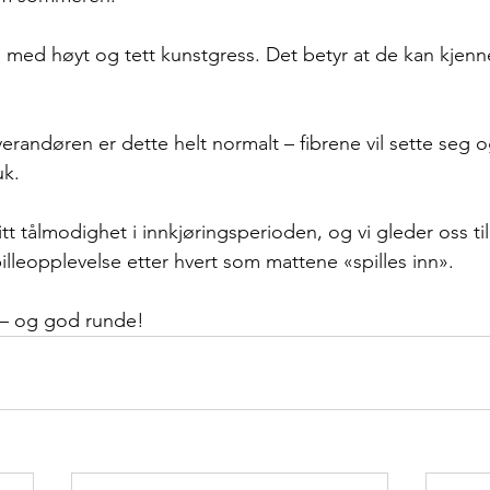
 med høyt og tett kunstgress. Det betyr at de kan kjennes
erandøren er dette helt normalt – fibrene vil sette seg og
k.  
itt tålmodighet i innkjøringsperioden, og vi gleder oss til
lleopplevelse etter hvert som mattene «spilles inn». 
n – og god runde!