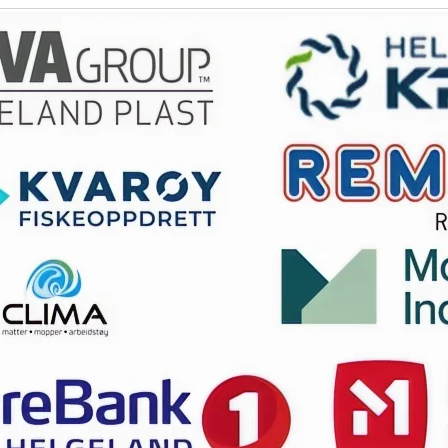
Navn
klip