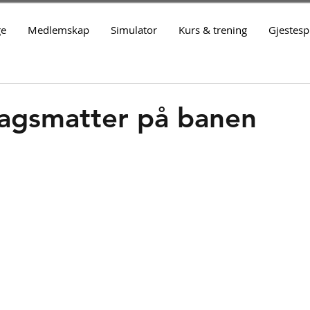
ge
Medlemskap
Simulator
Kurs & trening
Gjestespi
lagsmatter på banen