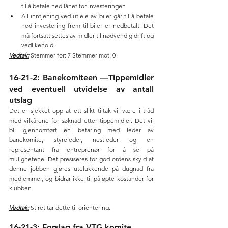
til å betale ned lånet for investeringen
All inntjening ved utleie av biler går til å betale 
ned investering frem til biler er nedbetalt. Det 
må fortsatt settes av midler til nødvendig drift og 
vedlikehold.
Vedtak:
 Stemmer for: 7 Stemmer mot: 0
16-21-2: Banekomiteen —Tippemidler 
ved eventuell utvidelse av antall 
utslag
Det er sjekket opp at ett slikt tiltak vil være i tråd 
med vilkårene for søknad etter tippemidler. Det vil 
bli gjennomført en befaring med leder av 
banekomite, styreleder, nestleder og en 
representant fra entreprenør for å se på 
mulighetene. Det presiseres for god ordens skyld at 
denne jobben gjøres utelukkende på dugnad fra 
medlemmer, og bidrar ikke til påløpte kostander for 
klubben.
Vedtak:
 St ret tar dette til orientering.
16-21-3: Forslag fra VTG komite