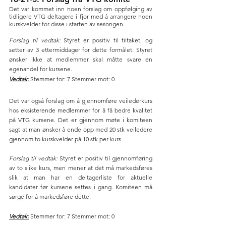
Det var kommet inn noen forslag om oppfølging av 
tidligere VTG deltagere i fjor med å arrangere noen 
kurskvelder for disse i starten av sesongen.
Forslag til vedtak:
 Styret er positiv til tiltaket, og 
setter av 3 ettermiddager for dette formålet. Styret 
ønsker ikke at medlemmer skal måtte svare en 
egenandel for kursene.
Vedtak:
 Stemmer for: 7 Stemmer mot: 0
Det var også forslag om å gjennomføre veilederkurs 
hos eksisterende medlemmer for å få bedre kvalitet 
på VTG kursene. Det er gjennom møte i komiteen 
sagt at man ønsker å ende opp med 20 stk veiledere 
gjennom to kurskvelder på 10 stk per kurs.
Forslag til vedtak:
 Styret er positiv til gjennomføring 
av to slike kurs, men mener at det må markedsføres 
slik at man har en deltagerliste for aktuelle 
kandidater før kursene settes i gang. Komiteen må 
sørge for å markedsføre dette.
Vedtak:
 Stemmer for: 7 Stemmer mot: 0