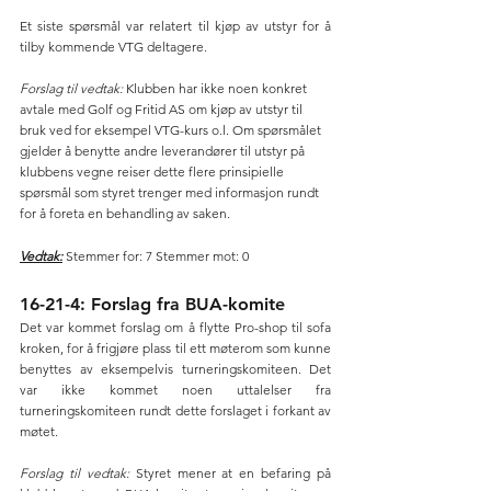
Et siste spørsmål var relatert til kjøp av utstyr for å 
tilby kommende VTG deltagere.
Forslag til vedtak:
 Klubben har ikke noen konkret 
avtale med Golf og Fritid AS om kjøp av utstyr til 
bruk ved for eksempel VTG-kurs o.l. Om spørsmålet 
gjelder å benytte andre leverandører til utstyr på 
klubbens vegne reiser dette flere prinsipielle 
spørsmål som styret trenger med informasjon rundt 
for å foreta en behandling av saken.
Vedtak:
 Stemmer for: 7 Stemmer mot: 0
16-21-4: Forslag fra BUA-komite
Det var kommet forslag om å flytte Pro-shop til sofa 
kroken, for å frigjøre plass til ett møterom som kunne 
benyttes av eksempelvis turneringskomiteen. Det 
var ikke kommet noen uttalelser fra 
turneringskomiteen rundt dette forslaget i forkant av 
møtet.
Forslag til vedtak:
 Styret mener at en befaring på 