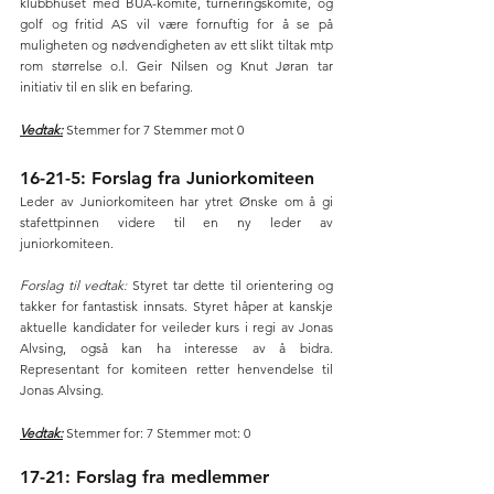
klubbhuset med BUA-komite, turneringskomite, og 
golf og fritid AS vil være fornuftig for å se på 
muligheten og nødvendigheten av ett slikt tiltak mtp 
rom størrelse o.l. Geir Nilsen og Knut Jøran tar 
initiativ til en slik en befaring.
Vedtak:
 Stemmer for 7 Stemmer mot 0
16-21-5: Forslag fra Juniorkomiteen
Leder av Juniorkomiteen har ytret Ønske om å gi 
stafettpinnen videre til en ny leder av 
juniorkomiteen.
Forslag til vedtak:
 Styret tar dette til orientering og 
takker for fantastisk innsats. Styret håper at kanskje 
aktuelle kandidater for veileder kurs i regi av Jonas 
Alvsing, også kan ha interesse av å bidra. 
Representant for komiteen retter henvendelse til 
Jonas Alvsing.
Vedtak:
 Stemmer for: 7 Stemmer mot: 0
17-21: Forslag fra medlemmer