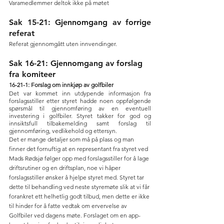
Varamedlemmer deltok ikke på møtet
Sak 15-21: Gjennomgang av forrige 
referat
Referat gjennomgått uten innvendinger.
Sak 16-21: Gjennomgang av forslag 
fra komiteer
16-21-1: Forslag om innkjøp av golfbiler
Det var kommet inn utdypende informasjon fra 
forslagsstiller etter styret hadde noen oppfølgende 
spørsmål til gjennomføring av en eventuell 
investering i golfbiler. Styret takker for god og 
innsiktsfull tilbakemelding samt forslag til 
gjennomføring, vedlikehold og ettersyn.
Det er mange detaljer som må på plass og man 
finner det fornuftig at en representant fra styret ved 
Mads Rødsjø følger opp med forslagsstiller for å lage 
driftsrutiner og en driftsplan, noe vi håper 
forslagsstiller ønsker å hjelpe styret med. Styret tar 
dette til behandling ved neste styremøte slik at vi får 
forankret ett helhetlig godt tilbud, men dette er ikke 
til hinder for å fatte vedtak om ervervelse av 
Golfbiler ved dagens møte. Forslaget om en app-