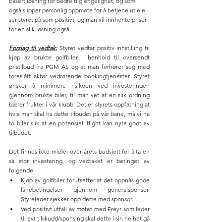
basert løsning for bedre tilgjengelighet, og som 
også slipper personlig oppmøte for å betjene utleie 
ser styret på som positivt, og man vil innhente priser 
for en slik løsning også.
Forslag til vedtak:
 Styret vedtar positiv innstilling til 
kjøp av brukte golfbiler i henhold til oversendt 
pristilbud fra PGM AS og at man forhører seg med 
foreslått aktør vedrørende bookingtjenester. Styret 
ønsker å minimere risikoen ved investeringen 
gjennom brukte biler, til man vet at en slik ordning 
bærer frukter i vår klubb. Det er styrets oppfatning at 
hvis man skal ha dette tilbudet på vår bane, må vi ha 
to biler slik at en potensiell flight kan nyte godt av 
tilbudet.
Det finnes ikke midler over årets budsjett for å ta en 
så stor investering, og vedtaket er betinget av 
følgende:
Kjøp av golfbiler forutsetter at det oppnås gode 
lånebetingelser gjennom generalsponsor. 
Styreleder sjekker opp dette med sponsor.
Ved positivt utfall av møtet med Freyr som leder 
til evt tilskudd/sponsing skal dette i sin helhet gå 