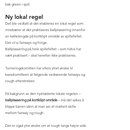
bak green i spill.
Ny lokal regel
Det ble vedtatt at det etableres en lokal regel som 
innebærer at det praktiseres ballplassering innenfor 
en køllelengde på kortklipt område av spillefeltet. 
Det vil si fairways og fringe.
Ballplassering på hele spillefeltet – som tidvis har 
vært praktisert – skal heretter ikke praktiseres. 
Turneringskomitten har ellers ytret ønske til 
banekomitteen at følgende vedrørende fairways og 
rough etterstrebes:
På bakgrunn av den nyetablerte lokale regelen – 
ballplassering på kortklipt område
 – må det søkes å 
klippe banen sånn at man ser et markert skille 
mellom fairway og rough.
Det er også ytre ønske om at rough langs høyre side 