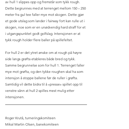
av hull 1 slippes opp og fremstår som tykk rough. 
Dette begrunnes med at terrenget mellom 150 – 250 
meter fra gul tee faller mye mot skogen. Dette gjør 
et gode utslag som lander i fairway fort kan rulle ut i 
skogen, noe som er en unødvendig hard straff for et 
i utgangspunktet godt golfslag. Intensjonen er at 
tykk rough holder flere baller på spillefeltet.
For hull 2 er det ytret ønske om at rough på høyre 
side langs grøfta etableres både bred og tykk. 
Samme begrunnelse som for hull 1. Terrenget faller 
mye mot grøfta, og den tykke roughen skal ha som 
intensjon å stoppe ballene før de ruller i grøfta. 
Samtidig vil dette bidra til å «presse» spillet opp til 
venstre sånn at hull 2 spilles mest mulig etter 
intensjonen.
Roger Krutå, turneringskomiteen
Mikal Martin Olsen, banekomiteen