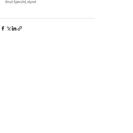
Knut Sjøvold, styret
Se alle
Siste innlegg