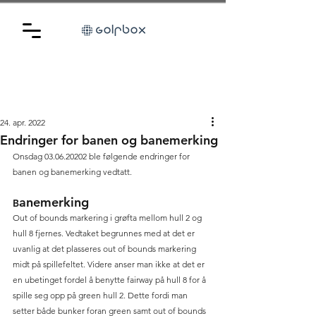
24. apr. 2022
Endringer for banen og banemerking
Onsdag 03.06.20202 ble følgende endringer for 
banen og banemerking vedtatt.
anemerking
B
Out of bounds markering i grøfta mellom hull 2 og 
hull 8 fjernes. Vedtaket begrunnes med at det er 
uvanlig at det plasseres out of bounds markering 
midt på spillefeltet. Videre anser man ikke at det er 
en ubetinget fordel å benytte fairway på hull 8 for å 
spille seg opp på green hull 2. Dette fordi man 
setter både bunker foran green samt out of bounds 