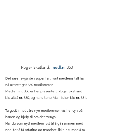
Roger Skatland, 
medl.nr
.350
Det raser avgårde i super fart, vårt medlems tall har 
nå oversteget 350 medlemmer.
Medlem nr. 350 er her presentert, Roger Skatland 
ble altså nr. 350, og hans kone Mai-Helen ble nr. 351.
Ta godt i mot våre nye medlemmer, vis hensyn på 
banen og hjelp til om det trengs. 
Har du som nytt medlem lyst til å gå sammen med 
noe, for å få erfaring og trygghet, ikke nøl med å ta 