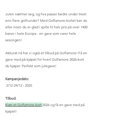
Julen nærmer seg, og hva passer bedre under treet 
enn flere golfrunder? Med Golfamore-kortet kan du 
eller noen du er glad i spille til halv pris på over 1400 
baner i hele Europa - en gave som varer hele 
sesongen!
Akkurat nå har vi også et tilbud på Golfamore! Få en 
gave med på kjøpet for hvert Golfamore 2026-kort 
du kjøper. Perfekt som julegave!
Kampanjedato:
 2/12-24/12 - 2025
Tilbud:
Kjøp et Golfamore-kort
2026 og få en gave med på 
kjøpet!