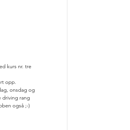
ed kurs nr. tre 
ort opp.
ndag, onsdag og 
 driving rang 
bben også ;-) 