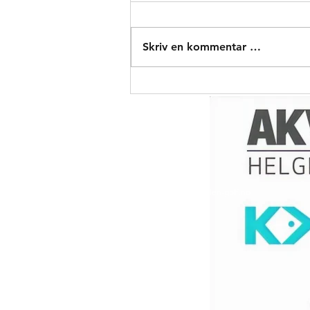
Skriv en kommentar …
Ny hole in one, #3 denne
gang.
Kontakt oss
Polarsirkelen Golf
Dag Folkes Ale
8616 Mo i Rana
Epost:
post@polarsirkelen-golf.no
Org.nr: 981 933 052