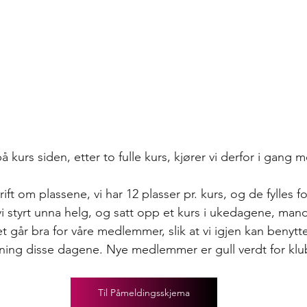
 kurs siden, etter to fulle kurs, kjører vi derfor i gang m
ift om plassene, vi har 12 plasser pr. kurs, og de fylles f
 styrt unna helg, og satt opp et kurs i ukedagene, ma
t går bra for våre medlemmer, slik at vi igjen kan benytte
sning disse dagene. Nye medlemmer er gull verdt for klu
Til Påmeldingsskjema