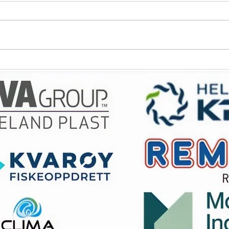
Simulatorgolf 100,- pr.time
Navn
klip