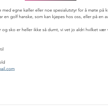
le med egne køller eller noe spesialutstyr for å møte på k
ar en golf hanske, som kan kjøpes hos oss, eller på en a
 sko er heller ikke så dumt, vi vet jo aldri hvilket vær vi
il 
old
mail.com