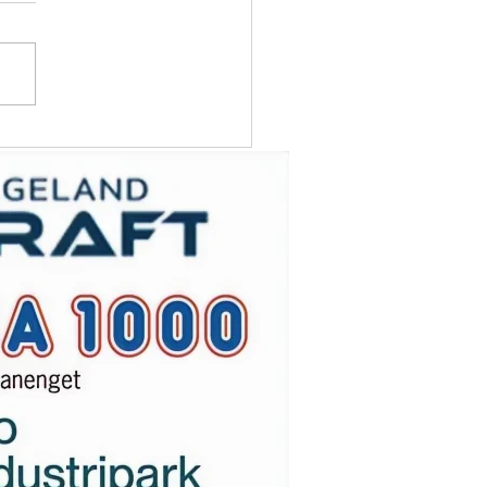
eforslag til
perflåten