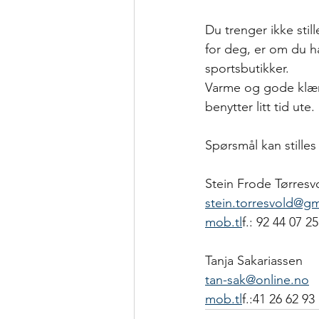
Du trenger ikke stil
for deg, er om du h
sportsbutikker.
Varme og gode klær og
benytter litt tid ute.
Spørsmål kan stilles t
Stein Frode Tørresv
stein.torresvold@g
mob.tl
f.: 92 44 07 25
Tanja Sakariassen
tan-sak@online.no
mob.tl
f.:41 26 62 93