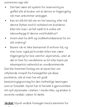
summeres opp slik:
Det bør være ett system for reservering av 
golfbil slik at bruker vet at denne er tilgjengelig 
når man ankommer anlegget. 
Kan en slik bil stå ute en hel sesong, eller må 
denne flyttes ned til verksted om kveldene. 
Eller blir man i så fall nødt til å ordne ett 
takoverbygg til denne ved klubbhus? 
Hvem skal ha drift og vedlikeholdsansvar for en 
slik ordning? 
Banen vår er ikke bemannet til enhver tid, og 
man lurer også på hvordan bilen kan være 
tilgjengelig for leie utenfor «kjernetid», uten at 
det er fare for vandalisme av bil eller bane på 
eksempelvis natterstid av uvedkommende. 
Det ble fremmet forslag om at styret ber om 
utfyllende innspill fra forslagstiller på disse 
punktene, slik at man har ett godt 
beslutningsgrunnlag for den helhetlige løsningen 
som er foreslått. Styret har til hensikt å gjennomføre 
ett nytt styremøte i starten / medio Mai, og ønsker å 
avvente vedtak i saken til dette. 
Vedtak:
 Styret vedtok forslaget med 6 stemmer for 