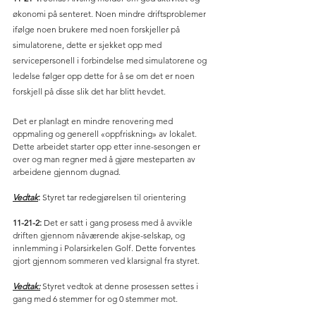
økonomi på senteret. Noen mindre driftsproblemer 
ifølge noen brukere med noen forskjeller på 
simulatorene, dette er sjekket opp med 
servicepersonell i forbindelse med simulatorene og 
ledelse følger opp dette for å se om det er noen 
forskjell på disse slik det har blitt hevdet. 
Det er planlagt en mindre renovering med 
oppmaling og generell «oppfriskning» av lokalet. 
Dette arbeidet starter opp etter inne-sesongen er 
over og man regner med å gjøre mesteparten av 
arbeidene gjennom dugnad. 
Vedtak
:
 Styret tar redegjørelsen til orientering 
11-21-2:
 Det er satt i gang prosess med å avvikle 
driften gjennom nåværende akjse-selskap, og 
innlemming i Polarsirkelen Golf. Dette forventes 
gjort gjennom sommeren ved klarsignal fra styret. 
Vedtak:
Styret vedtok at denne prosessen settes i 
gang med 6 stemmer for og 0 stemmer mot. 