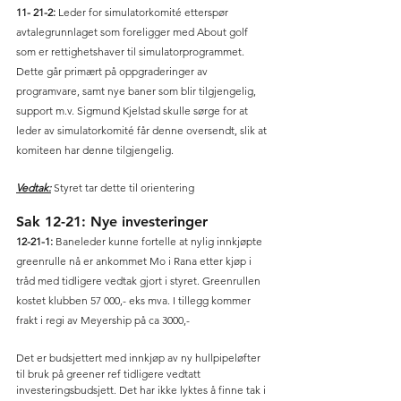
11- 21-2:
 Leder for simulatorkomité etterspør 
avtalegrunnlaget som foreligger med About golf 
som er rettighetshaver til simulatorprogrammet. 
Dette går primært på oppgraderinger av 
programvare, samt nye baner som blir tilgjengelig, 
support m.v. Sigmund Kjelstad skulle sørge for at 
leder av simulatorkomité får denne oversendt, slik at 
komiteen har denne tilgjengelig. 
Vedtak:
 Styret tar dette til orientering 
Sak 12-21: Nye investeringer 
12-21-1:
 Baneleder kunne fortelle at nylig innkjøpte 
greenrulle nå er ankommet Mo i Rana etter kjøp i 
tråd med tidligere vedtak gjort i styret. Greenrullen 
kostet klubben 57 000,- eks mva. I tillegg kommer 
frakt i regi av Meyership på ca 3000,- 
Det er budsjettert med innkjøp av ny hullpipeløfter 
til bruk på greener ref tidligere vedtatt 
investeringsbudsjett. Det har ikke lyktes å finne tak i 