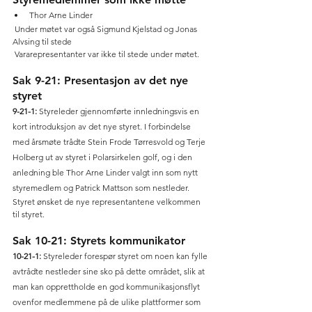
Thor Arne Linder 
 Under møtet var også Sigmund Kjelstad og Jonas 
Alvsing til stede 
 Vararepresentanter var ikke til stede under møtet. 
Sak 9-21: Presentasjon av det nye 
styret 
9-21-1: 
Styreleder gjennomførte innledningsvis en 
kort introduksjon av det nye styret. I forbindelse 
med årsmøte trådte Stein Frode Tørresvold og Terje 
Holberg ut av styret i Polarsirkelen golf, og i den 
anledning ble Thor Arne Linder valgt inn som nytt 
styremedlem og Patrick Mattson som nestleder. 
Styret ønsket de nye representantene velkommen 
til styret. 
Sak 10-21: Styrets kommunikator
10-21-1:
 Styreleder forespør styret om noen kan fylle 
avtrådte nestleder sine sko på dette området, slik at 
man kan opprettholde en god kommunikasjonsflyt 
ovenfor medlemmene på de ulike plattformer som 