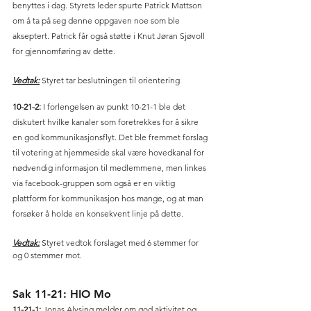
benyttes i dag. Styrets leder spurte Patrick Mattson 
om å ta på seg denne oppgaven noe som ble 
akseptert. Patrick får også støtte i Knut Jøran Sjøvoll 
for gjennomføring av dette. 
Vedtak:
 Styret tar beslutningen til orientering 
10-21-2:
 I forlengelsen av punkt 10-21-1 ble det 
diskutert hvilke kanaler som foretrekkes for å sikre 
en god kommunikasjonsflyt. Det ble fremmet forslag 
til votering at hjemmeside skal være hovedkanal for 
nødvendig informasjon til medlemmene, men linkes 
via facebook-gruppen som også er en viktig 
plattform for kommunikasjon hos mange, og at man 
forsøker å holde en konsekvent linje på dette. 
Vedtak:
 Styret vedtok forslaget med 6 stemmer for 
og 0 stemmer mot. 
Sak 11-21: HIO Mo
11-21-1:
 Jonas Alvsing melder om god aktivitet og 