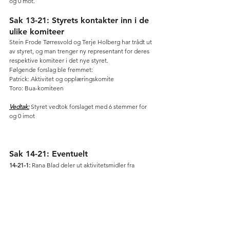
og 0 mot. 
Sak 13-21: Styrets kontakter inn i de 
ulike komiteer
Stein Frode Tørresvold og Terje Holberg har trådt ut 
av styret, og man trenger ny representant for deres 
respektive komiteer i det nye styret.  
Følgende forslag ble fremmet: 
Patrick: Aktivitet og opplæringskomite 
Toro: Bua-komiteen 
Vedtak:
 Styret vedtok forslaget med 6 stemmer for 
og 0 imot  
Sak 14-21: Eventuelt
14-21-1:
 Rana Blad deler ut aktivitetsmidler fra 
overskudd til idrettslag og foreninger. Jonas Alvsing 
har rettet henvendelse til rana blad og klubben 
kommer til å levere søknad på klubbens vegne for 
dette. 