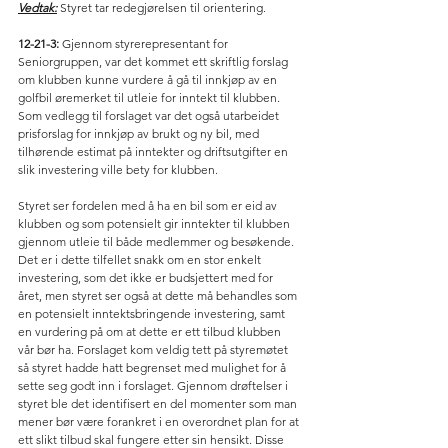
Vedtak:
 Styret tar redegjørelsen til orientering.
12-21-3:
 Gjennom styrerepresentant for 
Seniorgruppen, var det kommet ett skriftlig forslag 
om klubben kunne vurdere å gå til innkjøp av en 
golfbil øremerket til utleie for inntekt til klubben. 
Som vedlegg til forslaget var det også utarbeidet 
prisforslag for innkjøp av brukt og ny bil, med 
tilhørende estimat på inntekter og driftsutgifter en 
slik investering ville bety for klubben.
Styret ser fordelen med å ha en bil som er eid av 
klubben og som potensielt gir inntekter til klubben 
gjennom utleie til både medlemmer og besøkende. 
Det er i dette tilfellet snakk om en stor enkelt 
investering, som det ikke er budsjettert med for 
året, men styret ser også at dette må behandles som 
en potensielt inntektsbringende investering, samt 
en vurdering på om at dette er ett tilbud klubben 
vår bør ha. Forslaget kom veldig tett på styremøtet 
så styret hadde hatt begrenset med mulighet for å 
sette seg godt inn i forslaget. Gjennom drøftelser i 
styret ble det identifisert en del momenter som man 
mener bør være forankret i en overordnet plan for at 
ett slikt tilbud skal fungere etter sin hensikt. Disse 