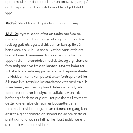
egnet maskin enda, men det er en prosess i gang på 
dette og styret vil bli varslet når riktig objekt dukker 
opp. 
Vedtak:
 Styret tar redegjørelsen til orientering. 
12-21-2:
 Styrets leder løftet en tanke om å se på 
muligheten å etablere 9 nye utslag fra henholdsvis 
rødt og gult utslagssted slik at man kan spille vår 
bane som en 18-hulls bane. Det har vært etablert 
kontakt med kommunen for å se på mulighet for 
tippemidler i forbindelse med dette, og signalene er 
foreløpig positive fra den kanten. Styrets leder tar 
initiativ til en befaring på banen med representanter 
fra klubben, samt kompetent aktør (entreprenør) for 
å kunne kvalitetssikre kostnadsaspektet med en slik 
investering, når vær og føre tillater dette. Styrets 
leder presenterer for styret resultatet av en slik 
befaring når dette er gjort. Det presiseres i styret at 
dette ikke er arbeider som er budsjettert eller 
forankret i klubben, og at man i denne omgang kun 
ønsker å gjennomføre en sondering av om dette er 
praktisk mulig, og i så fall hvilket kostnadsbilde ett 
slikt tiltak vil ha for klubben.  