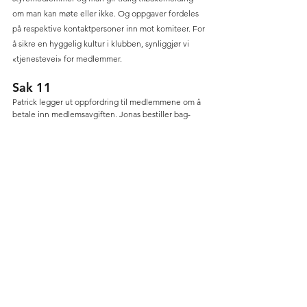
om man kan møte eller ikke. Og oppgaver fordeles 
på respektive kontaktpersoner inn mot komiteer. For 
å sikre en hyggelig kultur i klubben, synliggjør vi 
«tjenestevei» for medlemmer. 
Sak 11
Patrick legger ut oppfordring til medlemmene om å 
betale inn medlemsavgiften. Jonas bestiller bag-
merker som vi forsøker å ha på plass innen åpning. 
Patrick gjør samtidig oppmerksom på at vi med to 
ansatte kommer til å ha hyppigere kontroller og 
både på booking i Golfbox og betaling av 
medlemsavgift.
Sak 12
Patrick kontakter valgkomite for å erstatte Svein 
Olav Ludvigsen som flytter fra byen. 