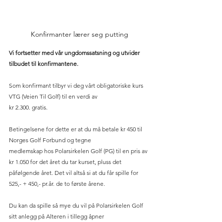
Konfirmanter lærer seg putting
Vi fortsetter med vår ungdomssatsning og utvider 
tilbudet til konfirmantene.
Som konfirmant tilbyr vi deg vårt obligatoriske kurs 
VTG (Veien Til Golf) til en verdi av
kr 2.300. gratis.
Betingelsene for dette er at du må betale kr 450 til 
Norges Golf Forbund og tegne
medlemskap hos Polarsirkelen Golf (PG) til en pris av 
kr 1.050 for det året du tar kurset, pluss det 
påfølgende året. Det vil altså si at du får spille for 
525,- + 450,- pr.år. de to første årene. 
Du kan da spille så mye du vil på Polarsirkelen Golf 
sitt anlegg på Alteren i tillegg åpner