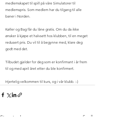
medlemskapet til spill på våre Simulatorer til 
medlemspris. Som medlem har du tilgang til alle 
baner i Norden.
Køller og Bag får du låne gratis. Om du da ikke 
ønsker å kjøpe et halvsett hos klubben, til en meget 
redusert pris. Du vil til å begynne med, klare deg 
godt med det.
Tilbudet gjelder for deg som er konfirmant i år frem 
til og med april året etter du ble konfirmert.
Hjertelig velkommen til kurs, og i vår klubb. :-) 
Se alle
Siste innlegg