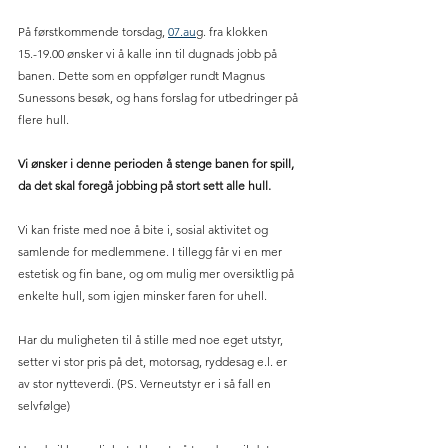
På førstkommende torsdag, 
07.au
g. fra klokken 
15.-19.00 ønsker vi å kalle inn til dugnads jobb på 
banen. Dette som en oppfølger rundt Magnus 
Sunessons besøk, og hans forslag for utbedringer på 
flere hull.
Vi ønsker i denne perioden å stenge banen for spill, 
da det skal foregå jobbing på stort sett alle hull.
Vi kan friste med noe å bite i, sosial aktivitet og 
samlende for medlemmene. I tillegg får vi en mer 
estetisk og fin bane, og om mulig mer oversiktlig på 
enkelte hull, som igjen minsker faren for uhell.
Har du muligheten til å stille med noe eget utstyr, 
setter vi stor pris på det, motorsag, ryddesag e.l. er 
av stor nytteverdi. (PS. Verneutstyr er i så fall en 
selvfølge)