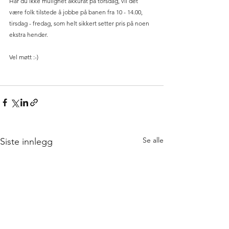
Har du ikke mulighet akkurat på torsdag, vil det 
være folk tilstede å jobbe på banen fra 10 - 14.00, 
tirsdag - fredag, som helt sikkert setter pris på noen 
ekstra hender. 
Vel møtt :-)
Se alle
Siste innlegg